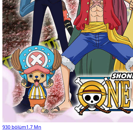
930
bölüm
1.7 Mn