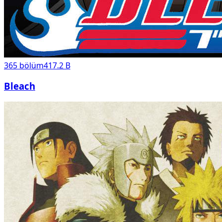
365
bölüm
417.2 B
Bleach