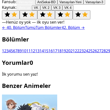
Fansub:
Varsayılan
AniSekai-BD
Varsayılan-Yeni
Varsayılan-3
Kaynak:
Meta.ua
VK
VK 2
VK 3
VK 4
—
Henüz oy yok — ilk oyu sen ver!
←
40
. Bölüm
Tümü
Tüm Bölümler
42
. Bölüm →
Bölümler
1
2
3
4
5
6
7
8
9
10
11
12
13
14
15
16
17
18
19
20
21
22
23
24
25
26
27
28
2
Yorumlar
0
İlk yorumu sen yaz!
Benzer Animeler