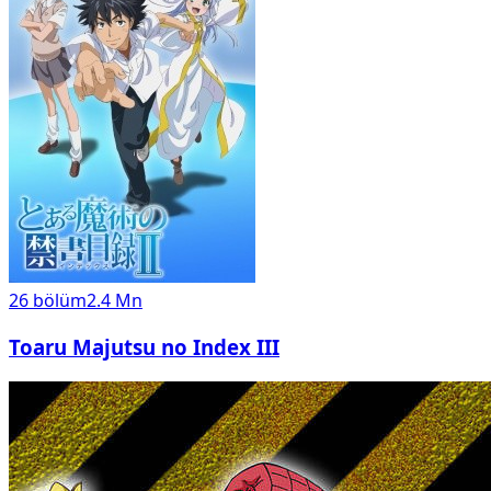
26
bölüm
2.4 Mn
Toaru Majutsu no Index III