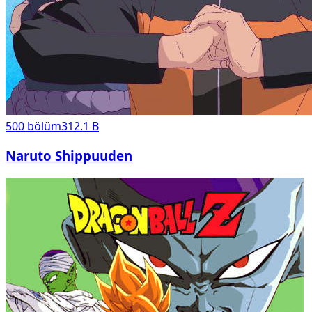
500
bölüm
312.1 B
Naruto Shippuuden