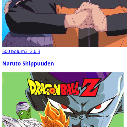
500
bölüm
312.6 B
Naruto Shippuuden