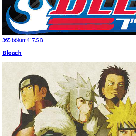
365
bölüm
417.5 B
Bleach