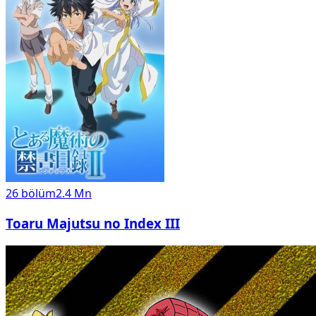
26
bölüm
2.4 Mn
Toaru Majutsu no Index III