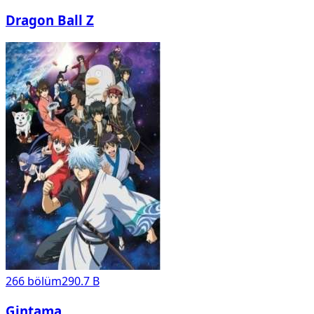
Dragon Ball Z
266
bölüm
290.7 B
Gintama