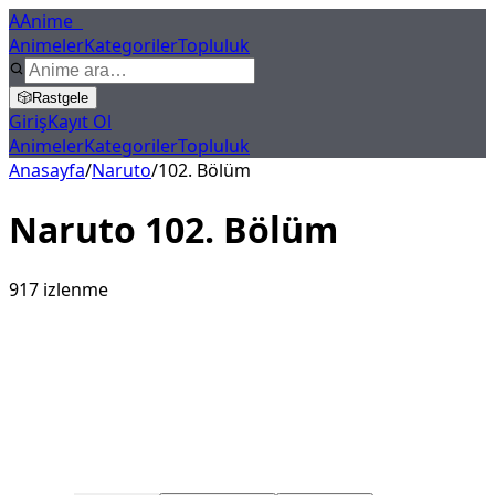
A
Anime
X
Animeler
Kategoriler
Topluluk
🎲
Rastgele
Giriş
Kayıt Ol
Animeler
Kategoriler
Topluluk
Anasayfa
/
Naruto
/
102
. Bölüm
Naruto
102
. Bölüm
917
izlenme