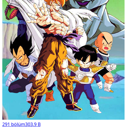
291
bölüm
303.9 B