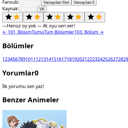
Fansub:
Varsayılan
Varsayılan-Yeni
Varsayılan-3
Kaynak:
Meta.ua
VK
—
Henüz oy yok — ilk oyu sen ver!
←
101
. Bölüm
Tümü
Tüm Bölümler
103
. Bölüm →
Bölümler
1
2
3
4
5
6
7
8
9
10
11
12
13
14
15
16
17
18
19
20
21
22
23
24
25
26
27
28
2
Yorumlar
0
İlk yorumu sen yaz!
Benzer Animeler