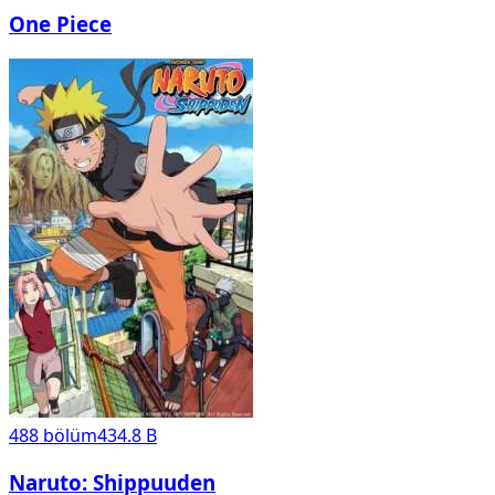
One Piece
488
bölüm
434.8 B
Naruto: Shippuuden