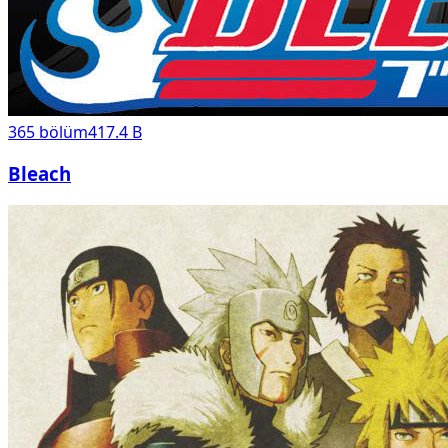
365
bölüm
417.4 B
Bleach