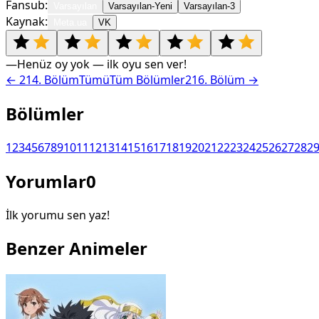
Fansub:
Varsayılan
Varsayılan-Yeni
Varsayılan-3
Kaynak:
Meta.ua
VK
—
Henüz oy yok — ilk oyu sen ver!
←
214
. Bölüm
Tümü
Tüm Bölümler
216
. Bölüm →
Bölümler
1
2
3
4
5
6
7
8
9
10
11
12
13
14
15
16
17
18
19
20
21
22
23
24
25
26
27
28
2
Yorumlar
0
İlk yorumu sen yaz!
Benzer Animeler