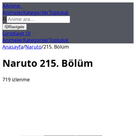
A
Anime
X
Animeler
Kategoriler
Topluluk
🎲
Rastgele
Giriş
Kayıt Ol
Animeler
Kategoriler
Topluluk
Anasayfa
/
Naruto
/
215
. Bölüm
Naruto
215
. Bölüm
719
izlenme