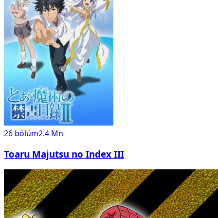
26
bölüm
2.4 Mn
Toaru Majutsu no Index III