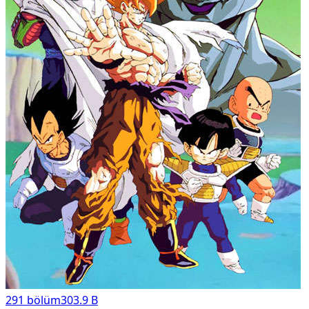
291
bölüm
303.9 B