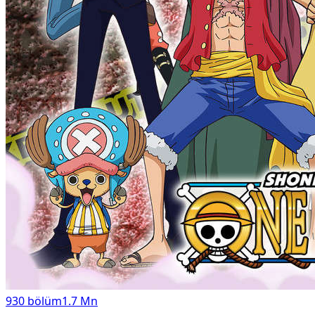
930
bölüm
1.7 Mn