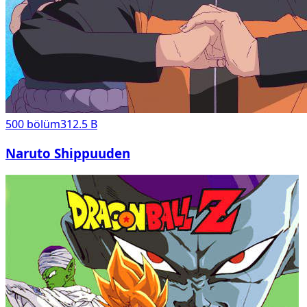
500
bölüm
312.5 B
Naruto Shippuuden