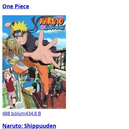
One Piece
488
bölüm
434.8 B
Naruto: Shippuuden