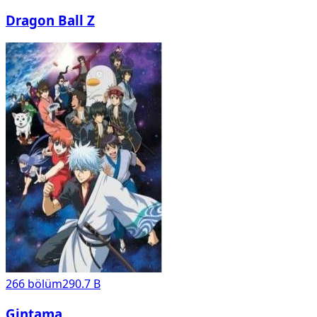
Dragon Ball Z
266
bölüm
290.7 B
Gintama