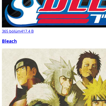
365
bölüm
417.4 B
Bleach