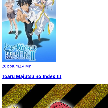
26
bölüm
2.4 Mn
Toaru Majutsu no Index III