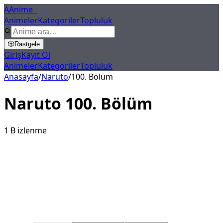
A
Anime
X
Animeler
Kategoriler
Topluluk
🎲
Rastgele
Giriş
Kayıt Ol
Animeler
Kategoriler
Topluluk
Anasayfa
/
Naruto
/
100
. Bölüm
Naruto
100
. Bölüm
1 B
izlenme