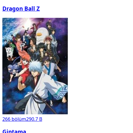
Dragon Ball Z
266
bölüm
290.7 B
Gintama