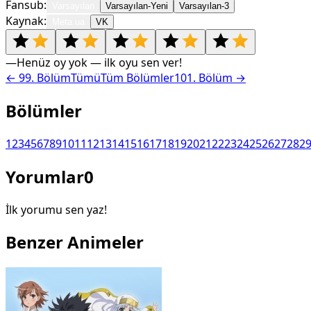
Fansub:
Varsayılan
Varsayılan-Yeni
Varsayılan-3
Kaynak:
Meta.ua
VK
—
Henüz oy yok — ilk oyu sen ver!
←
99
. Bölüm
Tümü
Tüm Bölümler
101
. Bölüm →
Bölümler
1
2
3
4
5
6
7
8
9
10
11
12
13
14
15
16
17
18
19
20
21
22
23
24
25
26
27
28
2
Yorumlar
0
İlk yorumu sen yaz!
Benzer Animeler