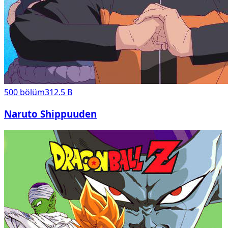
500
bölüm
312.5 B
Naruto Shippuuden