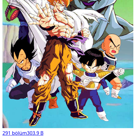
291
bölüm
303.9 B