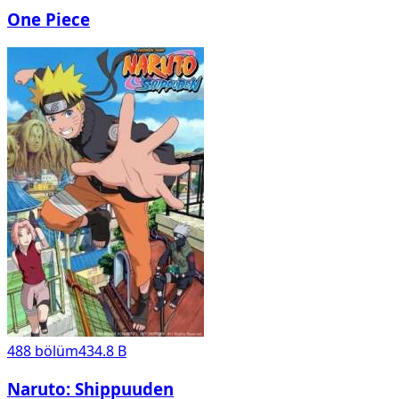
One Piece
488
bölüm
434.8 B
Naruto: Shippuuden