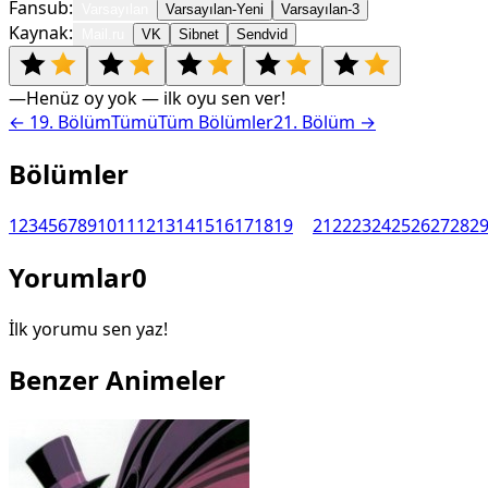
Fansub:
Varsayılan
Varsayılan-Yeni
Varsayılan-3
Kaynak:
Mail.ru
VK
Sibnet
Sendvid
—
Henüz oy yok — ilk oyu sen ver!
←
19
. Bölüm
Tümü
Tüm Bölümler
21
. Bölüm →
Bölümler
1
2
3
4
5
6
7
8
9
10
11
12
13
14
15
16
17
18
19
20
21
22
23
24
25
26
27
28
2
Yorumlar
0
İlk yorumu sen yaz!
Benzer Animeler