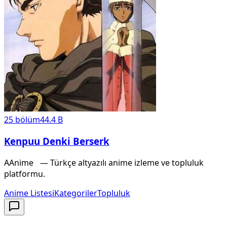
25
bölüm
44.4 B
Kenpuu Denki Berserk
A
Anime
X
— Türkçe altyazılı anime izleme ve topluluk
platformu.
Anime Listesi
Kategoriler
Topluluk