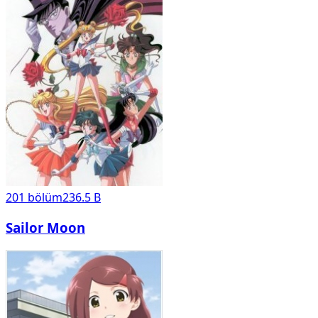
201
bölüm
236.5 B
Sailor Moon