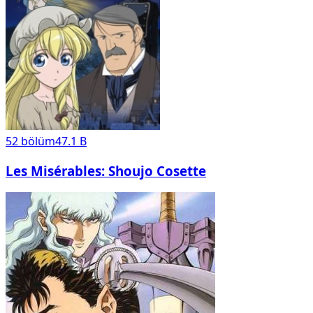
52
bölüm
47.1 B
Les Misérables: Shoujo Cosette