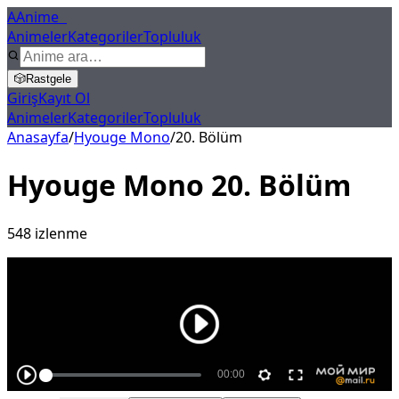
A
Anime
X
Animeler
Kategoriler
Topluluk
🎲
Rastgele
Giriş
Kayıt Ol
Animeler
Kategoriler
Topluluk
Anasayfa
/
Hyouge Mono
/
20
. Bölüm
Hyouge Mono
20
. Bölüm
548
izlenme