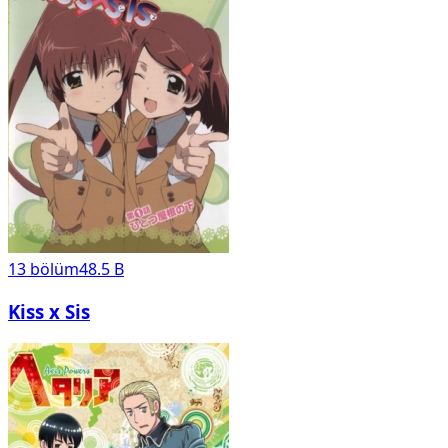
13
bölüm
48.5 B
Kiss x Sis