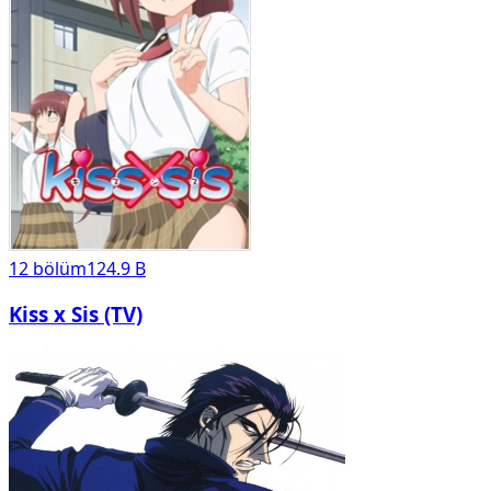
12
bölüm
124.9 B
Kiss x Sis (TV)