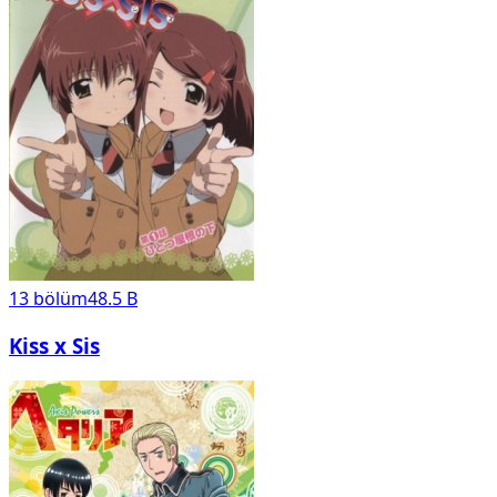
13
bölüm
48.5 B
Kiss x Sis