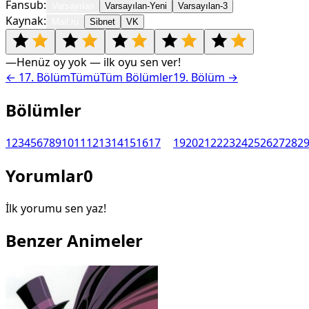
Fansub:
Varsayılan
Varsayılan-Yeni
Varsayılan-3
Kaynak:
Mail.ru
Sibnet
VK
—
Henüz oy yok — ilk oyu sen ver!
←
17
. Bölüm
Tümü
Tüm Bölümler
19
. Bölüm →
Bölümler
1
2
3
4
5
6
7
8
9
10
11
12
13
14
15
16
17
18
19
20
21
22
23
24
25
26
27
28
2
Yorumlar
0
İlk yorumu sen yaz!
Benzer Animeler