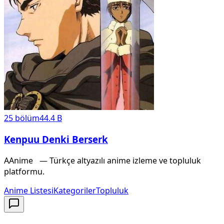
25
bölüm
44.4 B
Kenpuu Denki Berserk
A
Anime
X
— Türkçe altyazılı anime izleme ve topluluk
platformu.
Anime Listesi
Kategoriler
Topluluk