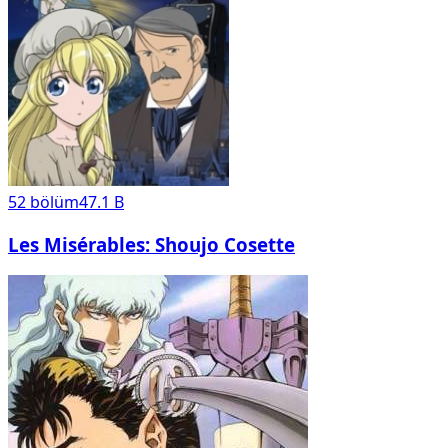
52
bölüm
47.1 B
Les Misérables: Shoujo Cosette