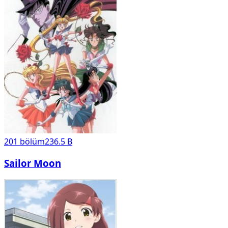
201
bölüm
236.5 B
Sailor Moon