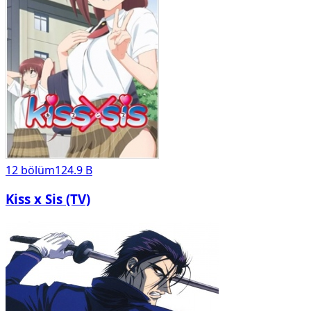
12
bölüm
124.9 B
Kiss x Sis (TV)