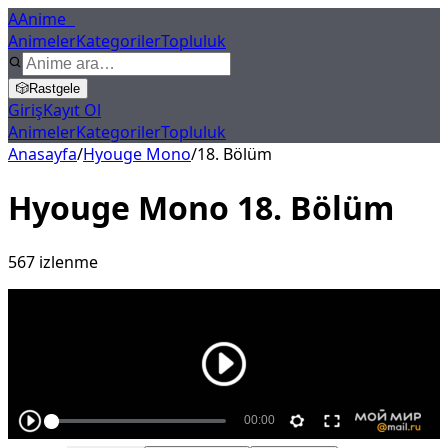
A
Anime
X
Animeler
Kategoriler
Topluluk
🎲
Rastgele
Giriş
Kayıt Ol
Animeler
Kategoriler
Topluluk
Anasayfa
/
Hyouge Mono
/
18
. Bölüm
Hyouge Mono
18
. Bölüm
567
izlenme