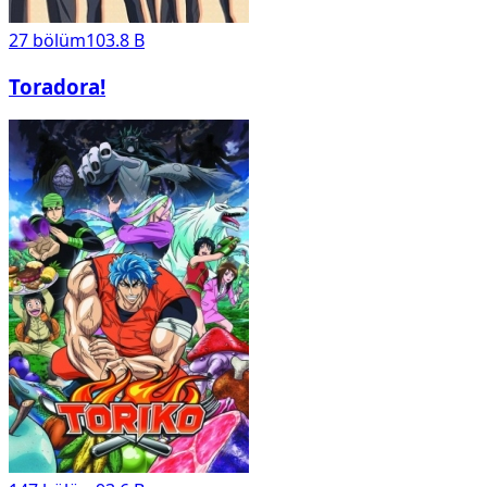
27
bölüm
103.8 B
Toradora!