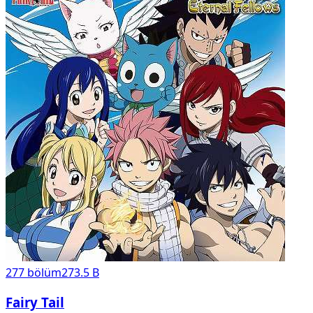
277
bölüm
273.5 B
Fairy Tail