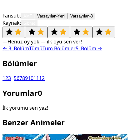
Fansub:
AMT
Varsayılan-Yeni
Varsayılan-3
Kaynak:
Sibnet
—
Henüz oy yok — ilk oyu sen ver!
←
3
. Bölüm
Tümü
Tüm Bölümler
5
. Bölüm →
Bölümler
1
2
3
4
5
6
7
8
9
10
11
12
Yorumlar
0
İlk yorumu sen yaz!
Benzer Animeler