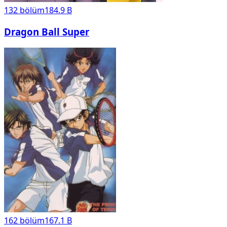
132
bölüm
184.9 B
Dragon Ball Super
162
bölüm
167.1 B