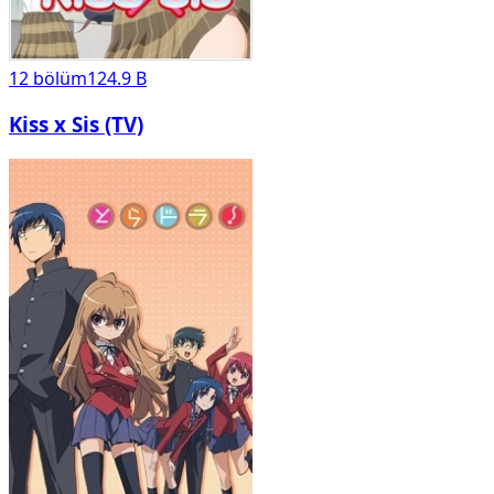
12
bölüm
124.9 B
Kiss x Sis (TV)