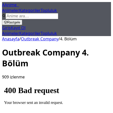
A
Anime
X
Animeler
Kategoriler
Topluluk
🎲
Rastgele
Giriş
Kayıt Ol
Animeler
Kategoriler
Topluluk
Anasayfa
/
Outbreak Company
/
4
. Bölüm
Outbreak Company
4
.
Bölüm
909
izlenme