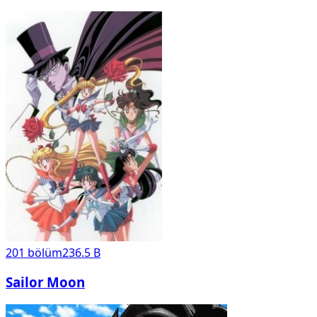
201
bölüm
236.5 B
Sailor Moon