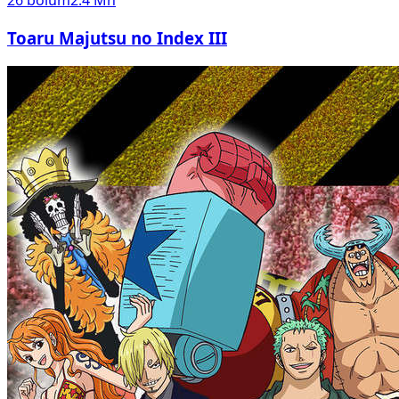
26
bölüm
2.4 Mn
Toaru Majutsu no Index III