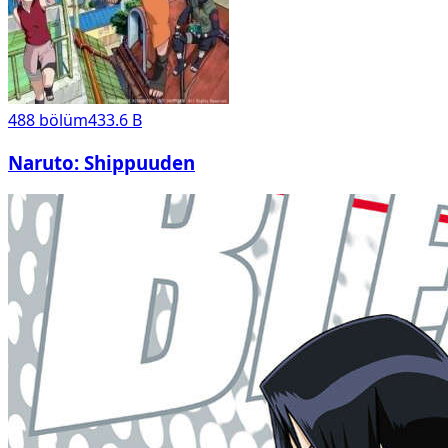
488
bölüm
433.6 B
Naruto: Shippuuden