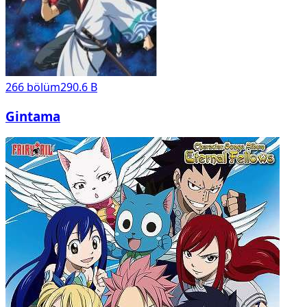
266
bölüm
290.6 B
Gintama