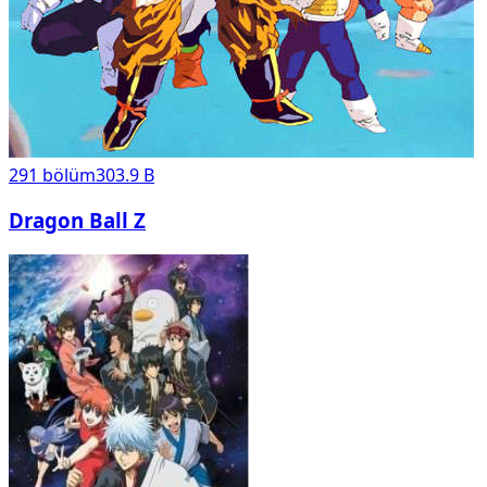
291
bölüm
303.9 B
Dragon Ball Z