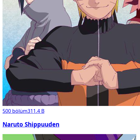
500
bölüm
311.4 B
Naruto Shippuuden