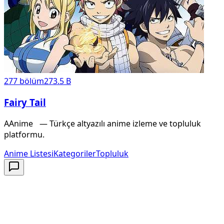
277
bölüm
273.5 B
Fairy Tail
A
Anime
X
— Türkçe altyazılı anime izleme ve topluluk
platformu.
Anime Listesi
Kategoriler
Topluluk