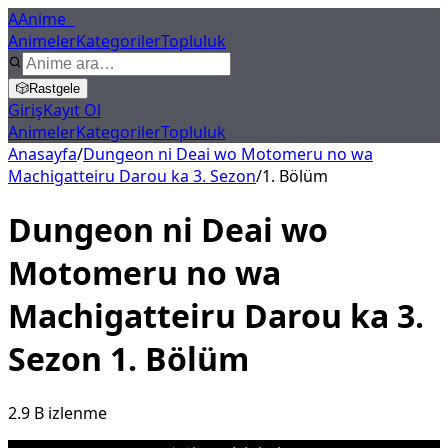
A
Anime
X
Animeler
Kategoriler
Topluluk
🎲
Rastgele
Giriş
Kayıt Ol
Animeler
Kategoriler
Topluluk
Anasayfa
/
Dungeon ni Deai wo Motomeru no wa
Machigatteiru Darou ka 3. Sezon
/
1
. Bölüm
Dungeon ni Deai wo
Motomeru no wa
Machigatteiru Darou ka 3.
Sezon
1
. Bölüm
2.9 B
izlenme