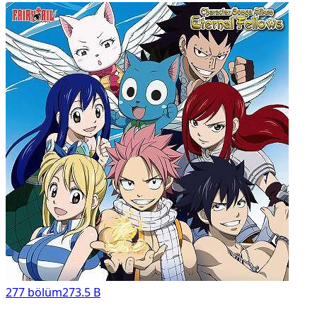
277
bölüm
273.5 B