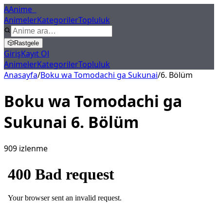
A
Anime
X
Animeler
Kategoriler
Topluluk
🎲
Rastgele
Giriş
Kayıt Ol
Animeler
Kategoriler
Topluluk
Anasayfa
/
Boku wa Tomodachi ga Sukunai
/
6
. Bölüm
Boku wa Tomodachi ga
Sukunai
6
. Bölüm
909
izlenme