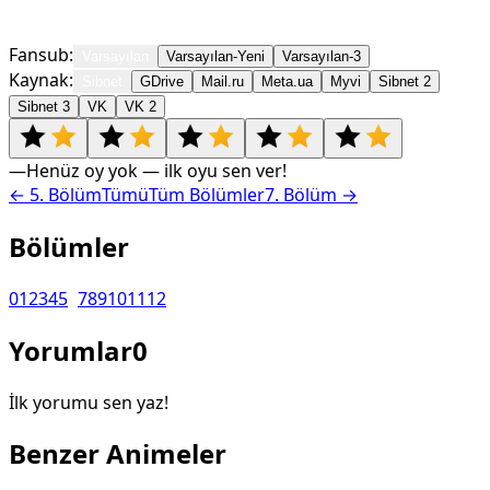
Fansub:
Varsayılan
Varsayılan-Yeni
Varsayılan-3
Kaynak:
Sibnet
GDrive
Mail.ru
Meta.ua
Myvi
Sibnet 2
Sibnet 3
VK
VK 2
—
Henüz oy yok — ilk oyu sen ver!
←
5
. Bölüm
Tümü
Tüm Bölümler
7
. Bölüm →
Bölümler
0
1
2
3
4
5
6
7
8
9
10
11
12
Yorumlar
0
İlk yorumu sen yaz!
Benzer Animeler