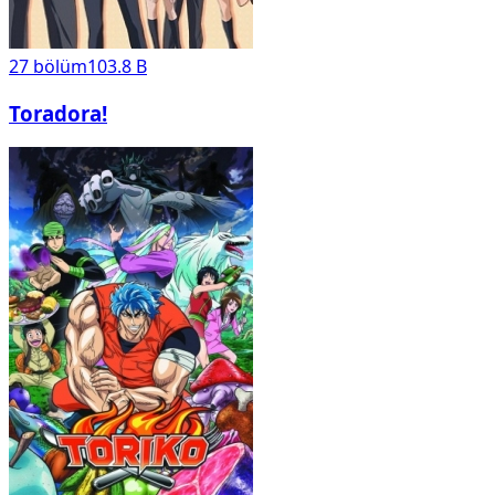
27
bölüm
103.8 B
Toradora!