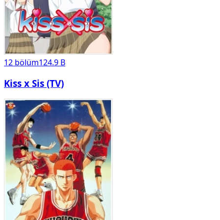
12
bölüm
124.9 B
Kiss x Sis (TV)