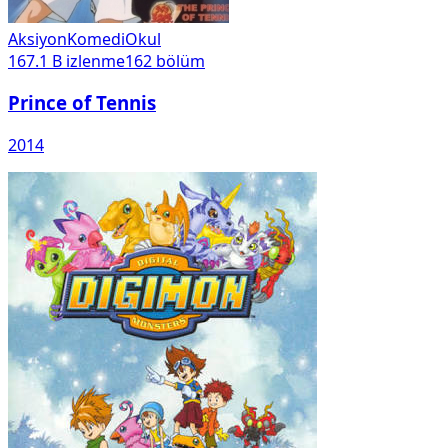
Aksiyon
Komedi
Okul
167.1 B
izlenme
162
bölüm
Prince of Tennis
2014