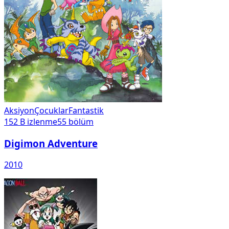
Aksiyon
Çocuklar
Fantastik
152 B
izlenme
55
bölüm
Digimon Adventure
2010