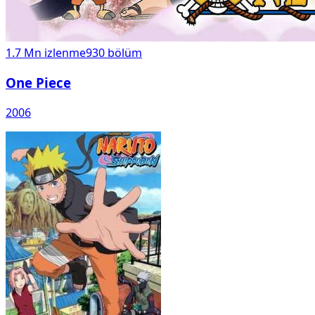
1.7 Mn
izlenme
930
bölüm
One Piece
2006