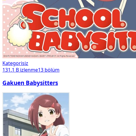
Kategorisiz
131.1 B
izlenme
13
bölüm
Gakuen Babysitters