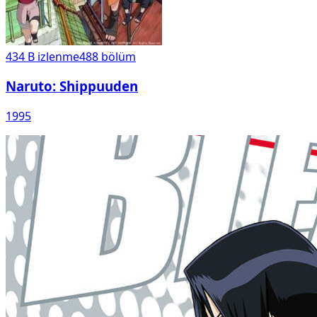
434 B
izlenme
488
bölüm
Naruto: Shippuuden
1995