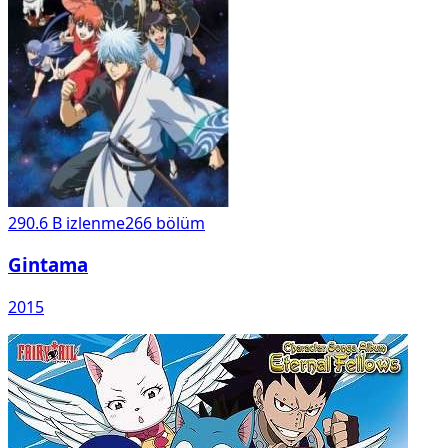
290.6 B
izlenme
266
bölüm
Gintama
2015