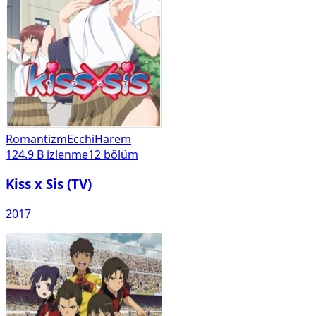
Romantizm
Ecchi
Harem
124.9 B
izlenme
12
bölüm
Kiss x Sis (TV)
2017