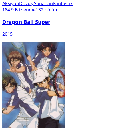
Aksiyon
Dövüş Sanatları
Fantastik
184.9 B
izlenme
132
bölüm
Dragon Ball Super
2015