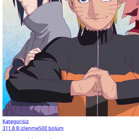
Kategorisiz
311.8 B
izlenme
500
bölüm