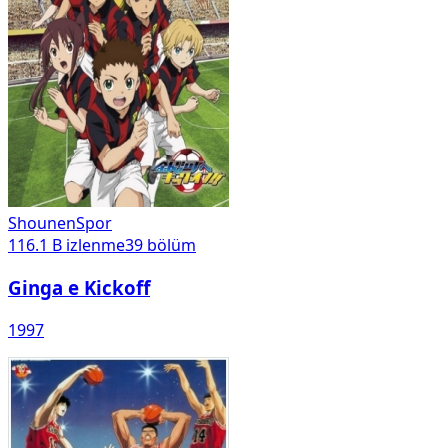
Shounen
Spor
116.1 B
izlenme
39
bölüm
Ginga e Kickoff
1997