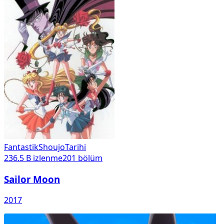
Fantastik
Shoujo
Tarihi
236.5 B
izlenme
201
bölüm
Sailor Moon
2017