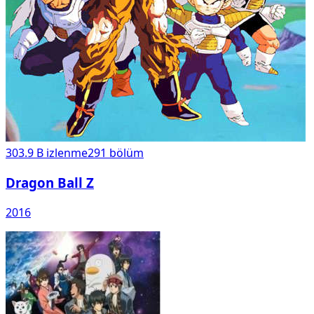
303.9 B
izlenme
291
bölüm
Dragon Ball Z
2016