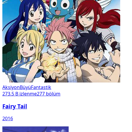
Aksiyon
Büyü
Fantastik
273.5 B
izlenme
277
bölüm
Fairy Tail
2016