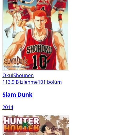
Okul
Shounen
113.9 B
izlenme
101
bölüm
Slam Dunk
2014