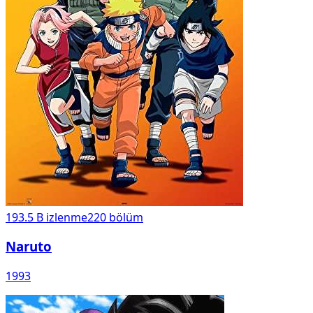
193.5 B
izlenme
220
bölüm
Naruto
1993