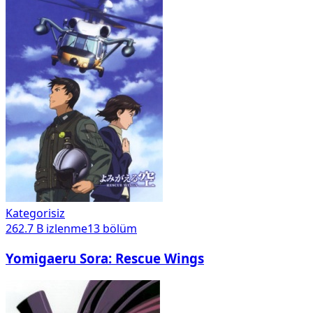
Kategorisiz
262.7 B
izlenme
13
bölüm
Yomigaeru Sora: Rescue Wings