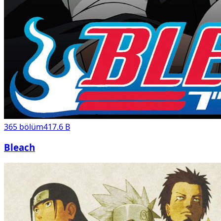
365
bölüm
417.6 B
Bleach