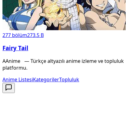
277
bölüm
273.5 B
Fairy Tail
A
Anime
X
— Türkçe altyazılı anime izleme ve topluluk
platformu.
Anime Listesi
Kategoriler
Topluluk