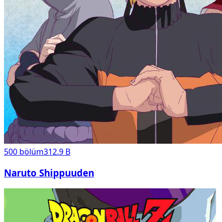
500
bölüm
312.9 B
Naruto Shippuuden