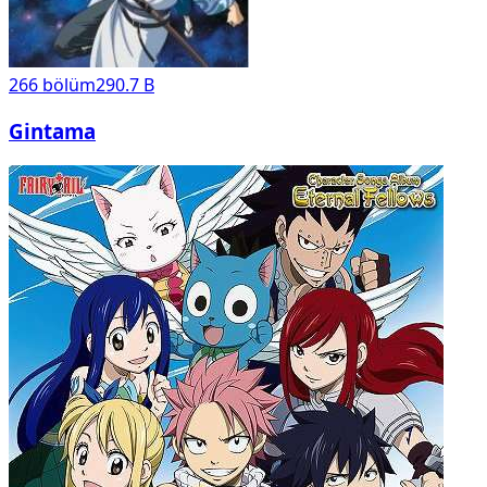
266
bölüm
290.7 B
Gintama