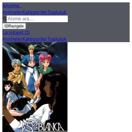
A
Anime
X
Animeler
Kategoriler
Topluluk
🎲
Rastgele
Giriş
Kayıt Ol
Animeler
Kategoriler
Topluluk