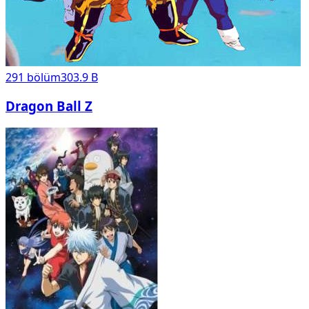
291
bölüm
303.9 B
Dragon Ball Z