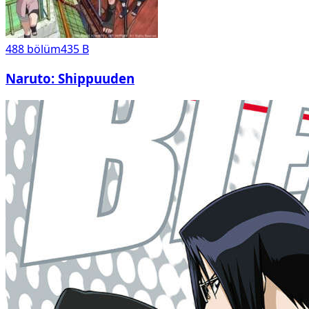
488
bölüm
435 B
Naruto: Shippuuden