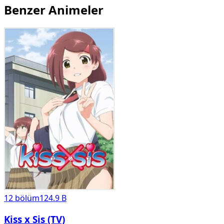
Benzer Animeler
12
bölüm
124.9 B
Kiss x Sis (TV)