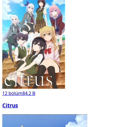
12
bölüm
84.2 B
Citrus