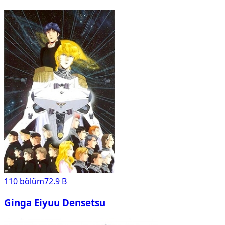
110
bölüm
72.9 B
Ginga Eiyuu Densetsu