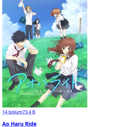
14
bölüm
73.4 B
Ao Haru Ride