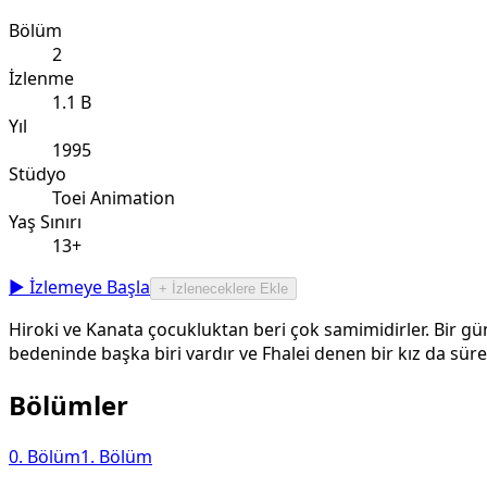
Bölüm
2
İzlenme
1.1 B
Yıl
1995
Stüdyo
Toei Animation
Yaş Sınırı
13+
▶ İzlemeye Başla
+ İzleneceklere Ekle
Hiroki ve Kanata çocukluktan beri çok samimidirler. Bir g
bedeninde başka biri vardır ve Fhalei denen bir kız da süre
Bölümler
0
. Bölüm
1
. Bölüm