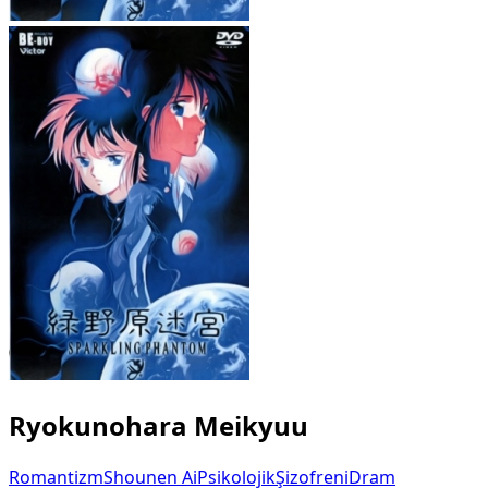
Ryokunohara Meikyuu
Romantizm
Shounen Ai
Psikolojik
Şizofreni
Dram