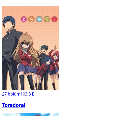
27
bölüm
103.8 B
Toradora!