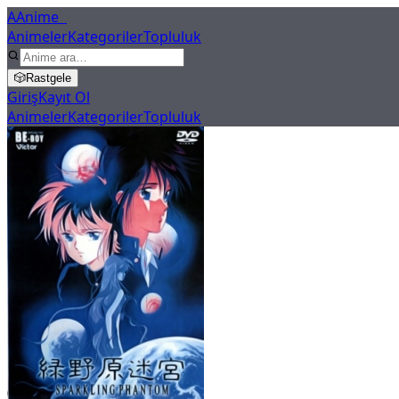
A
Anime
X
Animeler
Kategoriler
Topluluk
🎲
Rastgele
Giriş
Kayıt Ol
Animeler
Kategoriler
Topluluk