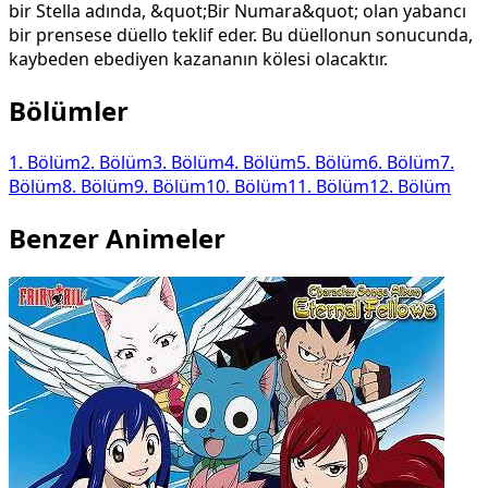
bir Stella adında, &quot;Bir Numara&quot; olan yabancı
bir prensese düello teklif eder. Bu düellonun sonucunda,
kaybeden ebediyen kazananın kölesi olacaktır.
Bölümler
1
. Bölüm
2
. Bölüm
3
. Bölüm
4
. Bölüm
5
. Bölüm
6
. Bölüm
7
.
Bölüm
8
. Bölüm
9
. Bölüm
10
. Bölüm
11
. Bölüm
12
. Bölüm
Benzer Animeler