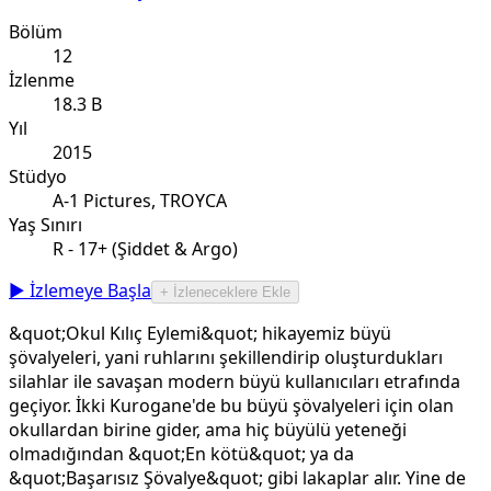
Bölüm
12
İzlenme
18.3 B
Yıl
2015
Stüdyo
A-1 Pictures, TROYCA
Yaş Sınırı
R - 17+ (Şiddet & Argo)
▶ İzlemeye Başla
+ İzleneceklere Ekle
&quot;Okul Kılıç Eylemi&quot; hikayemiz büyü
şövalyeleri, yani ruhlarını şekillendirip oluşturdukları
silahlar ile savaşan modern büyü kullanıcıları etrafında
geçiyor. İkki Kurogane'de bu büyü şövalyeleri için olan
okullardan birine gider, ama hiç büyülü yeteneği
olmadığından &quot;En kötü&quot; ya da
&quot;Başarısız Şövalye&quot; gibi lakaplar alır. Yine de