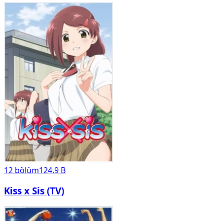
12
bölüm
124.9 B
Kiss x Sis (TV)