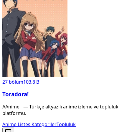
27
bölüm
103.8 B
Toradora!
A
Anime
X
— Türkçe altyazılı anime izleme ve topluluk
platformu.
Anime Listesi
Kategoriler
Topluluk