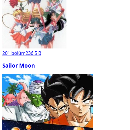
201
bölüm
236.5 B
Sailor Moon