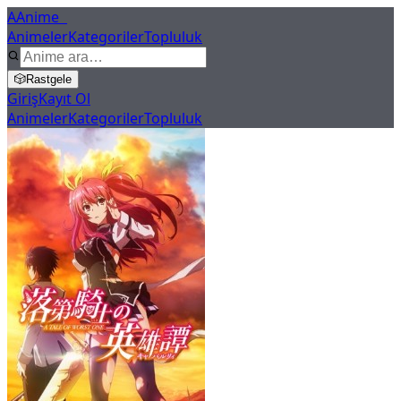
A
Anime
X
Animeler
Kategoriler
Topluluk
🎲
Rastgele
Giriş
Kayıt Ol
Animeler
Kategoriler
Topluluk