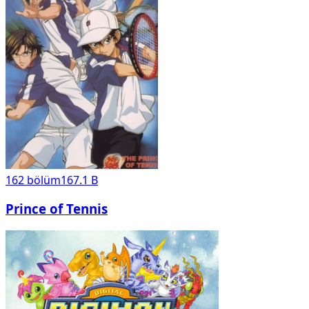
162
bölüm
167.1 B
Prince of Tennis