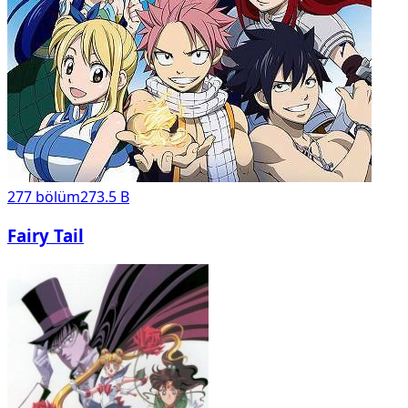
277
bölüm
273.5 B
Fairy Tail