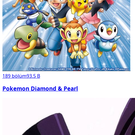
189
bölüm
93.5 B
Pokemon Diamond & Pearl