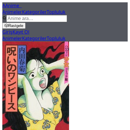
A
Anime
X
Animeler
Kategoriler
Topluluk
🎲
Rastgele
Giriş
Kayıt Ol
Animeler
Kategoriler
Topluluk