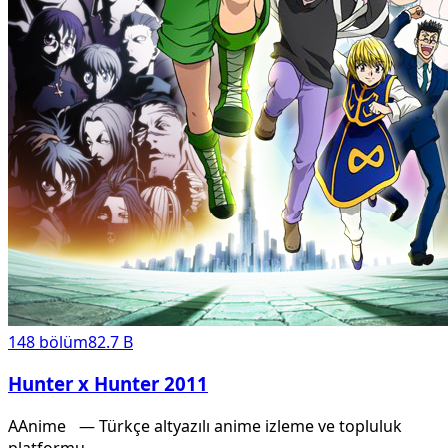
148
bölüm
82.7 B
Hunter x Hunter 2011
A
Anime
X
— Türkçe altyazılı anime izleme ve topluluk
platformu.