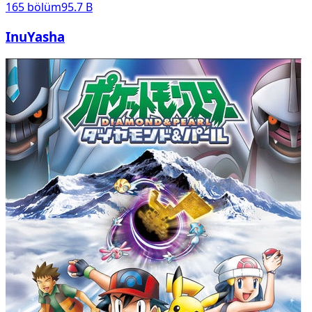
165
bölüm
95.7 B
InuYasha