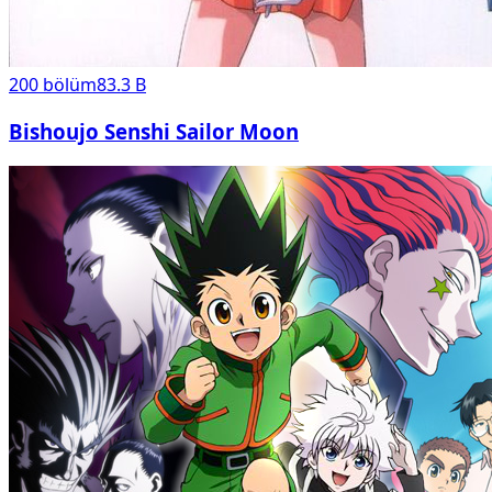
200
bölüm
83.3 B
Bishoujo Senshi Sailor Moon