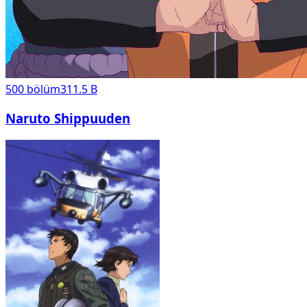
500
bölüm
311.5 B
Naruto Shippuuden