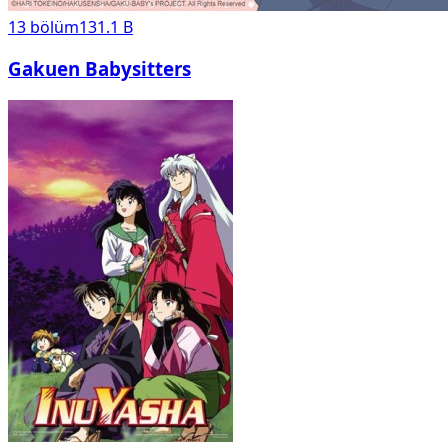
13
bölüm
131.1 B
Gakuen Babysitters