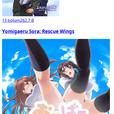
13
bölüm
262.7 B
Yomigaeru Sora: Rescue Wings