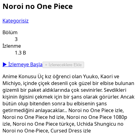
Noroi no One Piece
Kategorisiz
Bölüm
3
İzlenme
1.3 B
▶ İzlemeye Başla
+ İzleneceklere Ekle
Anime Konusu Üç kız öğrenci olan Yuuko, Kaori ve
Michiyo, içinde çiçek desenli çok güzel bir elbise bulunan
gizemli bir paket aldıklarında çok sevinirler. Sevdikleri
kişinin ilgisini çekmek için bir şans olarak görürler. Ancak
bütün olup bitenden sonra bu elbisenin şans
getirmediğini anlayacaklar... Noroi no One Piece izle,
Noroi no One Piece hd izle, Noroi no One Piece 1080p
izle, Noroi no One Piece türkçe, Uchida Shungicu no
Noroi no One-Piece, Cursed Dress izle