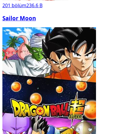
201
bölüm
236.6 B
Sailor Moon