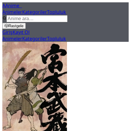
A
Anime
X
Animeler
Kategoriler
Topluluk
🎲
Rastgele
Giriş
Kayıt Ol
Animeler
Kategoriler
Topluluk