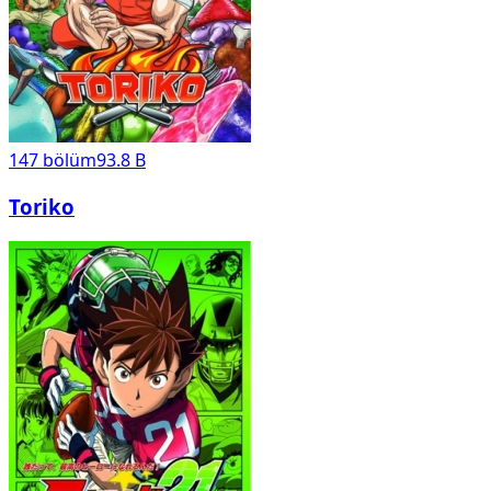
147
bölüm
93.8 B
Toriko