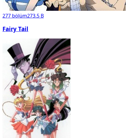
277
bölüm
273.5 B
Fairy Tail