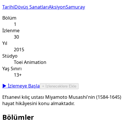
Tarihi
Dövüş Sanatları
Aksiyon
Samuray
Bölüm
1
İzlenme
30
Yıl
2015
Stüdyo
Toei Animation
Yaş Sınırı
13+
▶ İzlemeye Başla
+ İzleneceklere Ekle
Efsanevi kılıç ustası Miyamoto Musashi'nin (1584-1645)
hayat hikâyesini konu almaktadır.
Bölümler