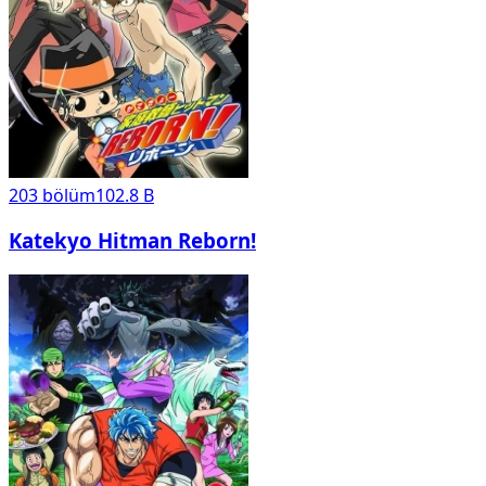
203
bölüm
102.8 B
Katekyo Hitman Reborn!