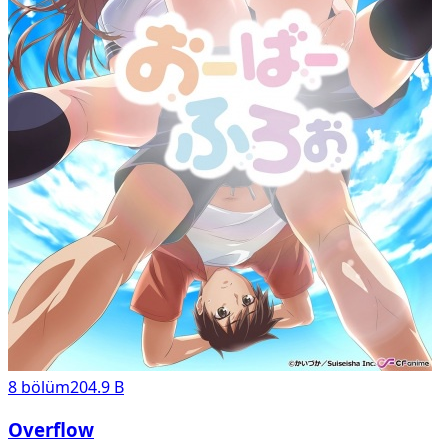
8
bölüm
204.9 B
Overflow