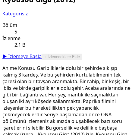
Kategorisiz
Bölüm
5
İzlenme
2.1 B
▶ İzlemeye Başla
+ İzleneceklere Ekle
Anime Konusu Garipliklerle dolu bir şehirde sıkışıp
kalmış 3 kardeş. Ve bu şehirden kurtulabilmenin tek
çaresi olan bir tavşan aranmakta. Bir rahip, bir keşiş, bir
iblis ve birde garipliklerle dolu şehir. Acaba aralarında ne
gibi bir bağlantı var. Her şey, mantık ile saçmalıktan
oluşan iki ayrı köşede sallanmakta. Paprika filmini
izleyenler bu hareketlilikten pek yabancılık
çekmeyeceklerdir. Seriye başlamadan önce ONA
bölümünü izlemeniz aklınızda oluşabilecek bazı soru
işaretlerini silebilir. Bu görsellik ve delilikle başbaşa
kalmak üzere... Kyousou Giga (2012) izle, Kyousou Giga