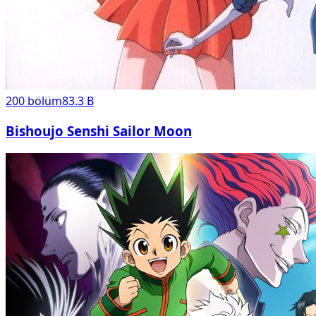
200
bölüm
83.3 B
Bishoujo Senshi Sailor Moon