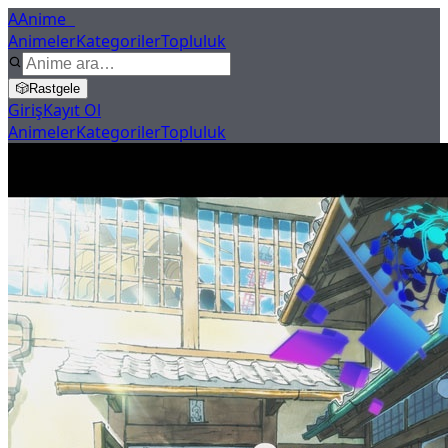
A
Anime
X
Animeler
Kategoriler
Topluluk
🎲
Rastgele
Giriş
Kayıt Ol
Animeler
Kategoriler
Topluluk