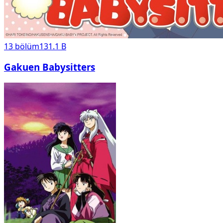
13
bölüm
131.1 B
Gakuen Babysitters