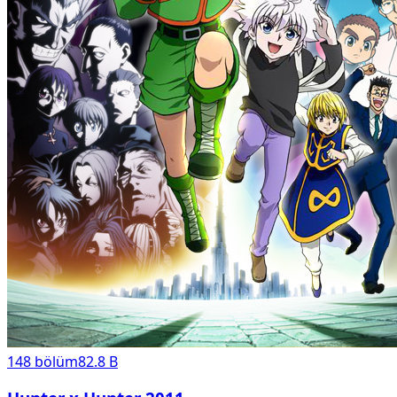
148
bölüm
82.8 B