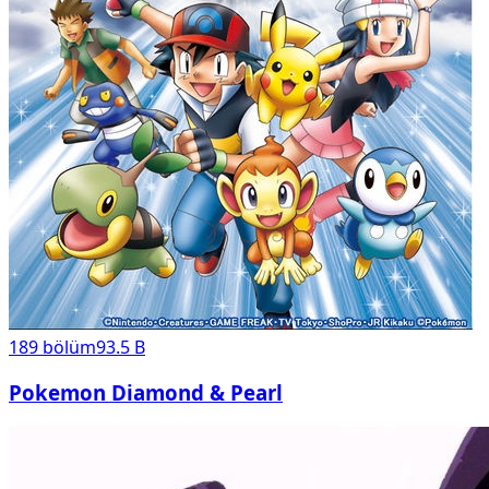
189
bölüm
93.5 B
Pokemon Diamond & Pearl