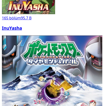
165
bölüm
95.7 B
InuYasha