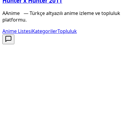
Hunter x Hunter 2011
A
Anime
X
— Türkçe altyazılı anime izleme ve topluluk
platformu.
Anime Listesi
Kategoriler
Topluluk