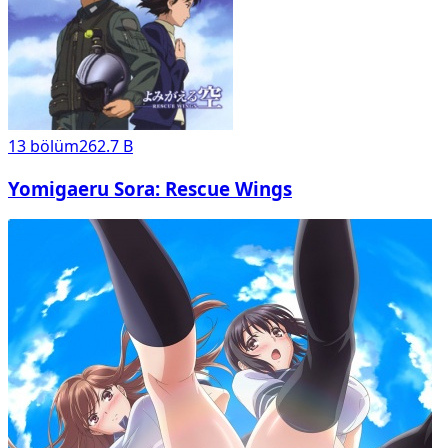
13
bölüm
262.7 B
Yomigaeru Sora: Rescue Wings