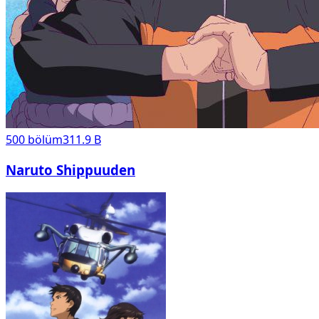
500
bölüm
311.9 B
Naruto Shippuuden