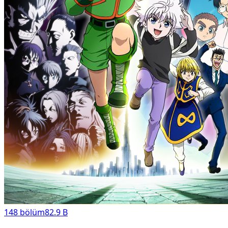
148
bölüm
82.9 B