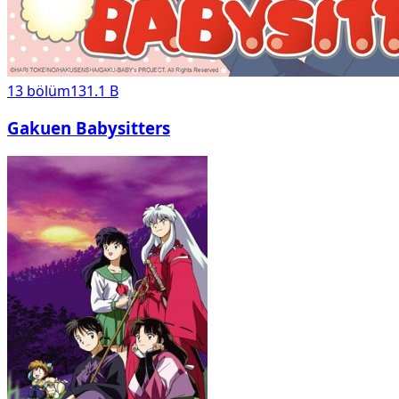
13
bölüm
131.1 B
Gakuen Babysitters