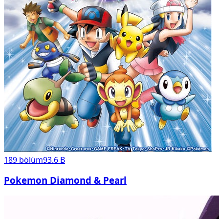
189
bölüm
93.6 B
Pokemon Diamond & Pearl