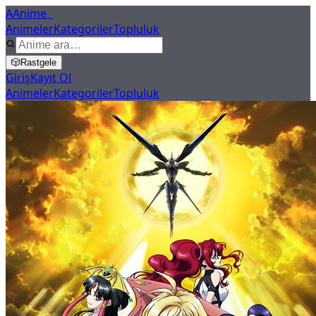
A
Anime
X
Animeler
Kategoriler
Topluluk
🎲
Rastgele
Giriş
Kayıt Ol
Animeler
Kategoriler
Topluluk