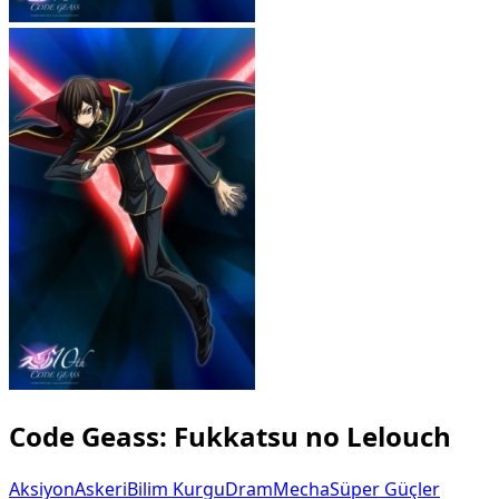
Code Geass: Fukkatsu no Lelouch
Aksiyon
Askeri
Bilim Kurgu
Dram
Mecha
Süper Güçler