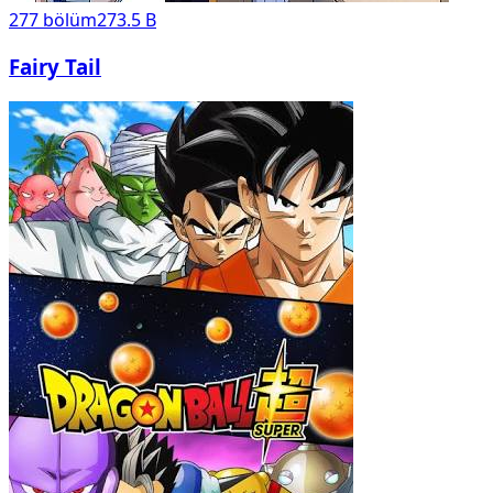
277
bölüm
273.5 B
Fairy Tail