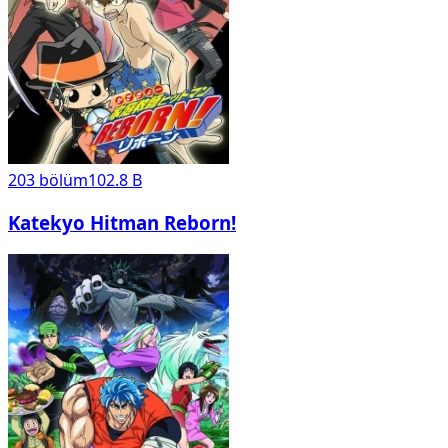
203
bölüm
102.8 B
Katekyo Hitman Reborn!