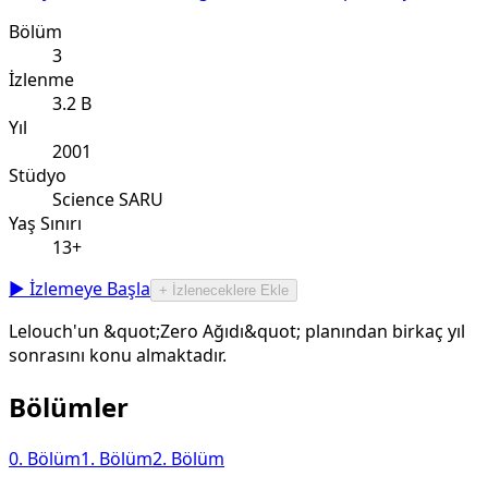
Bölüm
3
İzlenme
3.2 B
Yıl
2001
Stüdyo
Science SARU
Yaş Sınırı
13+
▶ İzlemeye Başla
+ İzleneceklere Ekle
Lelouch'un &quot;Zero Ağıdı&quot; planından birkaç yıl
sonrasını konu almaktadır.
Bölümler
0
. Bölüm
1
. Bölüm
2
. Bölüm