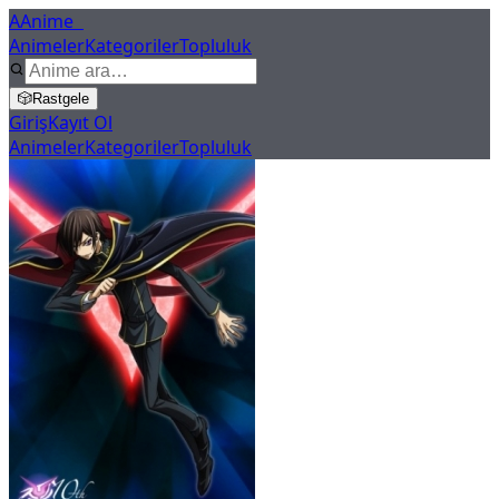
A
Anime
X
Animeler
Kategoriler
Topluluk
🎲
Rastgele
Giriş
Kayıt Ol
Animeler
Kategoriler
Topluluk