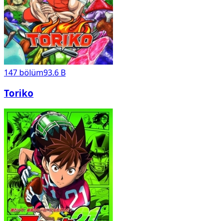
147
bölüm
93.6 B
Toriko