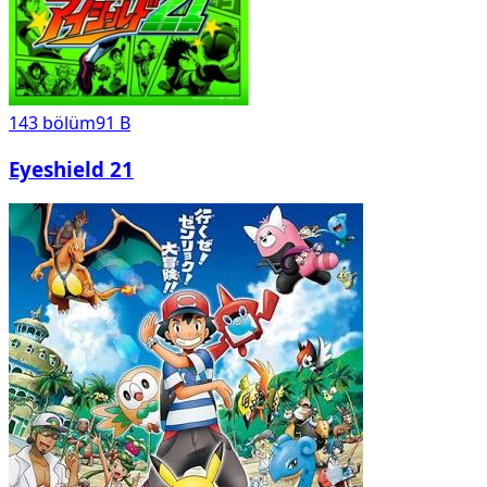
143
bölüm
91 B
Eyeshield 21