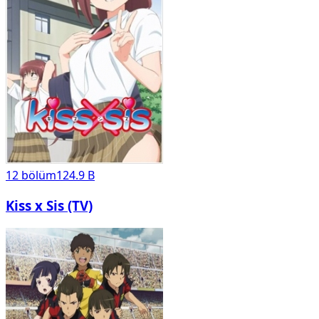
12
bölüm
124.9 B
Kiss x Sis (TV)