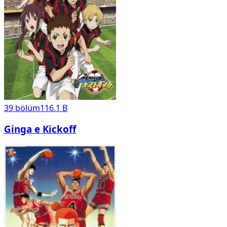
39
bölüm
116.1 B
Ginga e Kickoff