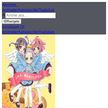
A
Anime
X
Animeler
Kategoriler
Topluluk
🎲
Rastgele
Giriş
Kayıt Ol
Animeler
Kategoriler
Topluluk