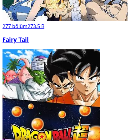
277
bölüm
273.5 B
Fairy Tail