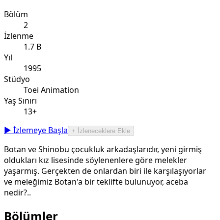
Bölüm
2
İzlenme
1.7 B
Yıl
1995
Stüdyo
Toei Animation
Yaş Sınırı
13+
▶ İzlemeye Başla
+ İzleneceklere Ekle
Botan ve Shinobu çocukluk arkadaşlarıdır, yeni girmiş
oldukları kız lisesinde söylenenlere göre melekler
yaşarmış. Gerçekten de onlardan biri ile karşılaşıyorlar
ve meleğimiz Botan'a bir teklifte bulunuyor, aceba
nedir?..
Bölümler