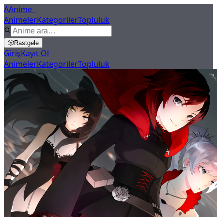
A
Anime
X
Animeler
Kategoriler
Topluluk
🎲
Rastgele
Giriş
Kayıt Ol
Animeler
Kategoriler
Topluluk