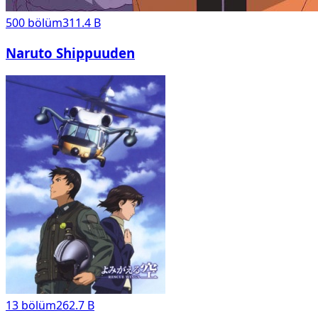
500
bölüm
311.4 B
Naruto Shippuuden
13
bölüm
262.7 B