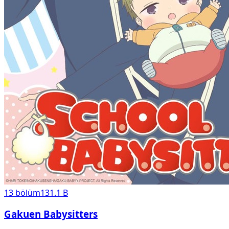
13
bölüm
131.1 B
Gakuen Babysitters