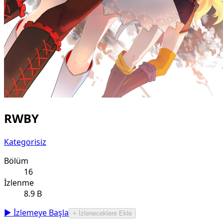
RWBY
Kategorisiz
Bölüm
16
İzlenme
8.9 B
▶ İzlemeye Başla
+ İzleneceklere Ekle