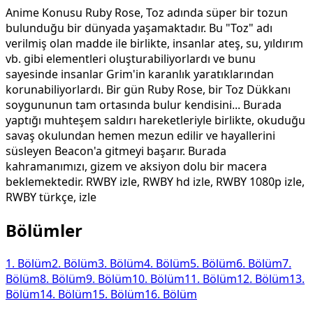
Anime Konusu Ruby Rose, Toz adında süper bir tozun
bulunduğu bir dünyada yaşamaktadır. Bu "Toz" adı
verilmiş olan madde ile birlikte, insanlar ateş, su, yıldırım
vb. gibi elementleri oluşturabiliyorlardı ve bunu
sayesinde insanlar Grim'in karanlık yaratıklarından
korunabiliyorlardı. Bir gün Ruby Rose, bir Toz Dükkanı
soygununun tam ortasında bulur kendisini... Burada
yaptığı muhteşem saldırı hareketleriyle birlikte, okuduğu
savaş okulundan hemen mezun edilir ve hayallerini
süsleyen Beacon'a gitmeyi başarır. Burada
kahramanımızı, gizem ve aksiyon dolu bir macera
beklemektedir. RWBY izle, RWBY hd izle, RWBY 1080p izle,
RWBY türkçe, izle
Bölümler
1
. Bölüm
2
. Bölüm
3
. Bölüm
4
. Bölüm
5
. Bölüm
6
. Bölüm
7
.
Bölüm
8
. Bölüm
9
. Bölüm
10
. Bölüm
11
. Bölüm
12
. Bölüm
13
.
Bölüm
14
. Bölüm
15
. Bölüm
16
. Bölüm