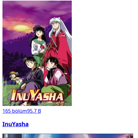
165
bölüm
95.7 B
InuYasha