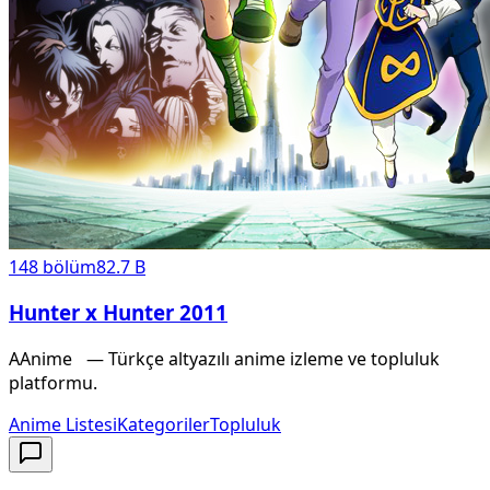
148
bölüm
82.7 B
Hunter x Hunter 2011
A
Anime
X
— Türkçe altyazılı anime izleme ve topluluk
platformu.
Anime Listesi
Kategoriler
Topluluk