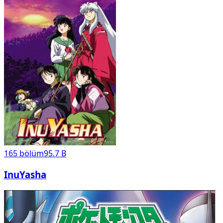
165
bölüm
95.7 B
InuYasha