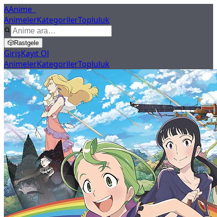
A
Anime
X
Animeler
Kategoriler
Topluluk
🎲
Rastgele
Giriş
Kayıt Ol
Animeler
Kategoriler
Topluluk