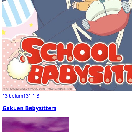
13
bölüm
131.1 B
Gakuen Babysitters