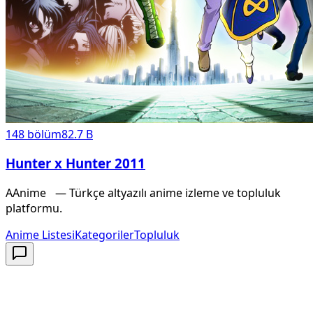
148
bölüm
82.7 B
Hunter x Hunter 2011
A
Anime
X
— Türkçe altyazılı anime izleme ve topluluk
platformu.
Anime Listesi
Kategoriler
Topluluk