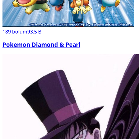
189
bölüm
93.5 B
Pokemon Diamond & Pearl