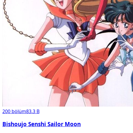
200
bölüm
83.3 B
Bishoujo Senshi Sailor Moon