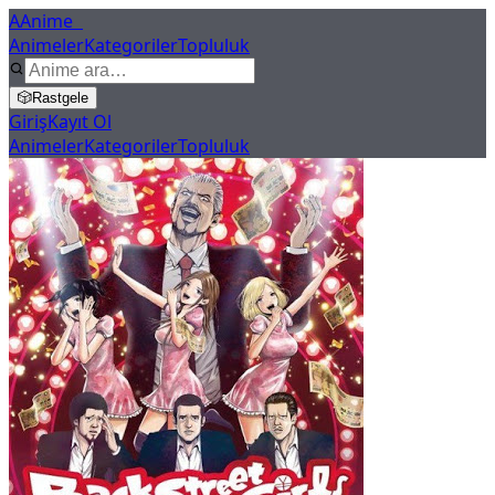
A
Anime
X
Animeler
Kategoriler
Topluluk
🎲
Rastgele
Giriş
Kayıt Ol
Animeler
Kategoriler
Topluluk