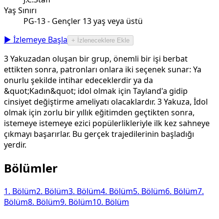
Yaş Sınırı
PG-13 - Gençler 13 yaş veya üstü
▶ İzlemeye Başla
+ İzleneceklere Ekle
3 Yakuzadan oluşan bir grup, önemli bir işi berbat
ettikten sonra, patronları onlara iki seçenek sunar: Ya
onurlu şekilde intihar edeceklerdir ya da
&quot;Kadın&quot; idol olmak için Tayland'a gidip
cinsiyet değiştirme ameliyatı olacaklardır. 3 Yakuza, İdol
olmak için zorlu bir yıllık eğitimden geçtikten sonra,
istemeye istemeye ezici popülerlikleriyle ilk kez sahneye
çıkmayı başarırlar. Bu gerçek trajedilerinin başladığı
yerdir.
Bölümler
1
. Bölüm
2
. Bölüm
3
. Bölüm
4
. Bölüm
5
. Bölüm
6
. Bölüm
7
.
Bölüm
8
. Bölüm
9
. Bölüm
10
. Bölüm