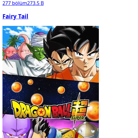
277
bölüm
273.5 B
Fairy Tail