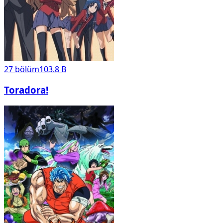
27
bölüm
103.8 B
Toradora!