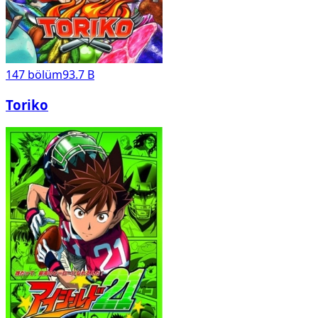
147
bölüm
93.7 B
Toriko