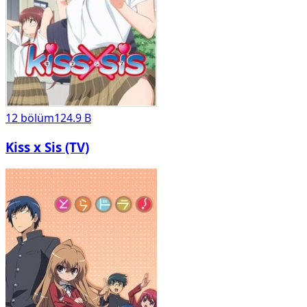
12
bölüm
124.9 B
Kiss x Sis (TV)