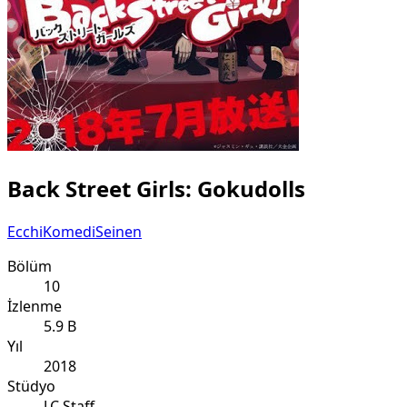
Back Street Girls: Gokudolls
Ecchi
Komedi
Seinen
Bölüm
10
İzlenme
5.9 B
Yıl
2018
Stüdyo
J.C.Staff